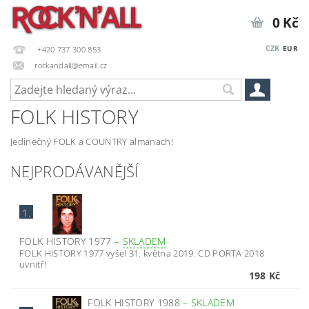
0 Kč
CZK
EUR
+420 737 300 853
rockandall@email.cz
FOLK HISTORY
Jedinečný FOLK a COUNTRY almanach!
NEJPRODÁVANĚJŠÍ
1.
FOLK HISTORY 1977
–
SKLADEM
FOLK HISTORY 1977 vyšel 31. května 2019. CD PORTA 2018
uvnitř!
198 Kč
FOLK HISTORY 1988
–
SKLADEM