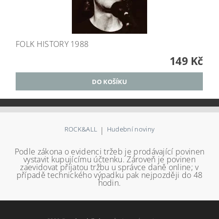
FOLK HISTORY 1988
149 Kč
ROCK&ALL
|
Hudební noviny
Podle zákona o evidenci tržeb je prodávající povinen
vystavit kupujícímu účtenku. Zároveň je povinen
zaevidovat přijatou tržbu u správce daně online; v
případě technického výpadku pak nejpozději do 48
hodin.