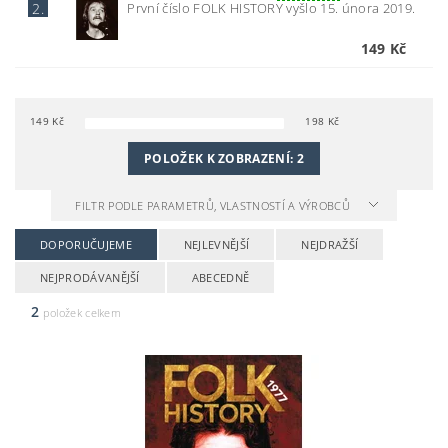
První číslo FOLK HISTORY vyšlo 15. února 2019.
2.
149 Kč
149
Kč
198
Kč
POLOŽEK K ZOBRAZENÍ:
2
FILTR PODLE PARAMETRŮ, VLASTNOSTÍ A VÝROBCŮ
DOPORUČUJEME
NEJLEVNĚJŠÍ
NEJDRAŽŠÍ
NEJPRODÁVANĚJŠÍ
ABECEDNĚ
2
položek celkem