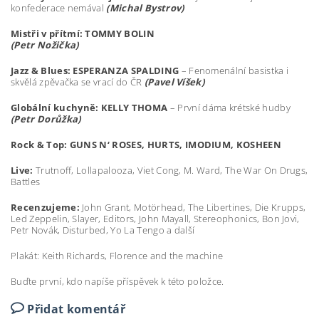
konfederace nemával
(Michal Bystrov)
Mist
ř
i v p
ří
tm
í: TOMMY BOLIN
(Petr No
ž
i
č
ka)
Jazz & Blues: ESPERANZA SPALDING
– Fenomenální basistka i
skvělá zpěvačka se vrací do ČR
(Pavel V
íš
ek)
Glob
á
ln
í
kuchyn
ě: KELLY THOMA
– První dáma krétské hudby
(Petr Dor
ůž
ka)
Rock & Top: GUNS N‘ ROSES, HURTS, IMODIUM, KOSHEEN
Live:
Trutnoff, Lollapalooza, Viet Cong, M. Ward, The War On Drugs,
Battles
Recenzujeme:
John Grant, Motörhead, The Libertines, Die Krupps,
Led Zeppelin, Slayer, Editors, John Mayall, Stereophonics, Bon Jovi,
Petr Novák, Disturbed, Yo La Tengo a další
Plakát: Keith Richards, Florence and the machine
Buďte první, kdo napíše příspěvek k této položce.
Přidat komentář