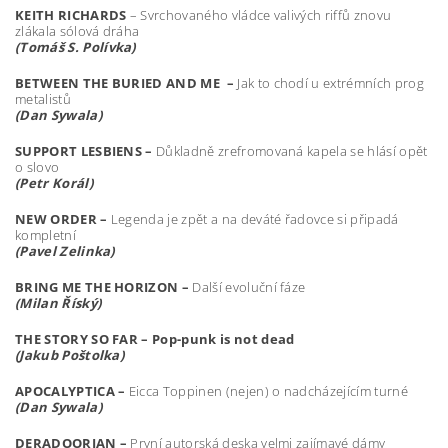
KEITH RICHARDS
– Svrchovaného vládce valivých riffů znovu
zlákala sólová dráha
(Tom
áš
S. Pol
í
vka)
BETWEEN THE BURIED AND ME –
Jak to chodí u extrémních prog
metalistů
(Dan Sywala)
SUPPORT LESBIENS –
Důkladně zrefromovaná kapela se hlásí opět
o slovo
(Petr Kor
á
l)
NEW ORDER –
Legenda je zpět a na deváté řadovce si připadá
kompletní
(Pavel Zelinka)
BRING ME THE HORIZON –
Další evoluční fáze
(Milan
Ří
sk
ý
)
THE STORY SO FAR – Pop-punk is not dead
(Jakub Po
š
tolka)
APOCALYPTICA –
Eicca Toppinen (nejen) o nadcházejícím turné
(Dan Sywala)
DERADOORIAN –
První autorská deska velmi zajímavé dámy