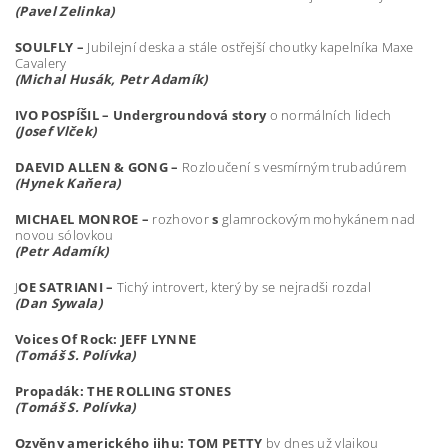
(Pavel Zelinka)
SOULFLY –
Jubilejní deska a stále ostřejší choutky kapelníka Maxe
Cavalery
(Michal Husák, Petr Adamík)
IVO POSPÍŠIL – Undergroundová story
o normálních lidech
(Josef Vl
č
ek)
DAEVID ALLEN & GONG –
Rozloučení s vesmírným trubadúrem
(Hynek Ka
ň
era)
MICHAEL MONROE –
rozhovor
s
glamrockovým mohykánem nad
novou sólovkou
(Petr Adam
í
k)
J
OE SATRIANI –
Tichý introvert, který by se nejradši rozdal
(Dan Sywala)
Voices Of Rock: JEFF LYNNE
(Tom
áš
S. Pol
í
vka)
Propad
á
k: THE ROLLING STONES
(Tom
áš
S. Pol
í
vka)
Ozv
ě
ny americk
é
ho jihu: TOM PETTY
by dnes už vlajkou