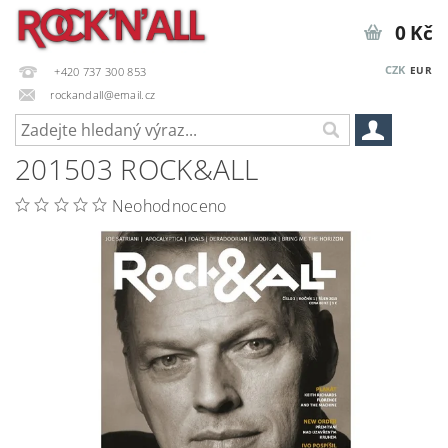
0 Kč
CZK
EUR
+420 737 300 853
rockandall@email.cz
201503 ROCK&ALL
Neohodnoceno