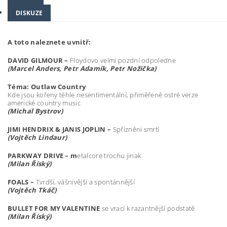
DISKUZE
A toto naleznete uvnitř:
DAVID GILMOUR –
Floydovo velmi pozdní odpoledne
(Marcel Anders, Petr Adam
í
k, Petr No
ž
i
č
ka)
T
é
ma: Outlaw Country
Kde jsou kořeny téhle nesentimentální, přiměřeně ostré verze
americké country music
(Michal Bystrov)
JIMI HENDRIX & JANIS JOPLIN –
Spřízněni smrtí
(Vojt
ě
ch Lindaur)
PARKWAY DRIVE – m
etalcore trochu jinak
(Milan
Ří
sk
ý
)
FOALS –
Tvrdší, vášnivější a spontánnější
(Vojt
ě
ch Tk
áč
)
BULLET FOR MY VALENTINE
se vrací k
razantnější podstatě
(Milan
Ří
sk
ý
)