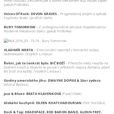
mimo civilizaci, zaručeně jste o tomto svérázném duu museli slyšet.
(Jakub Poštolka)
Voices Of Rock: DEVON GRAVES
– Progmetalový pojem a zpěvák
Psychotic Waltz. (Jindřich Göth)
BURY TOMORROW
– Z undergroundové senzace respektovanou
moderně metalovou stálicí. (Jakub Poštolka)
VLADIMÍR MERTA
– Emocionální reportáž z koncertní oslavy
sedmdesátin. (Vojtěch Lindaur)
Řekni, jak to tenkrát bylo: BIČ BOŽÍ
– Přestože nikdy nevyšla na
žádném nosiči a objevila se pouze v příbězích majora Zemana, píseň
Bič boží zná každý. (Vojtěch Lindaur)
Ozvěny amerického jihu: DWAYNE DOPSIE & žánr zydeco
(Michal Bystrov)
Jazz & Blues:
BEATA HLAVENKOVÁ
(Pavel Víšek)
Globální kuchyně:
EILEEN KHATCHADOURIAN
(Petr Dorůžka)
Rock & Top:
HEADSPACE, RED BARON BAND, GLENN FREY,