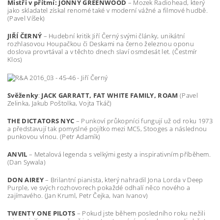
Mistři v přítmí: JONNY GREENWOOD
– Mozek Radiohead, který
jako skladatel získal renomé také v moderní vážné a filmové hudbě.
(Pavel Víšek)
JIŘÍ ČERNÝ
– Hudební kritik Jiří Černý svými články, unikátní
rozhlasovou Houpačkou či Deskami na černo železnou oponu
doslova provrtával a v těchto dnech slaví osmdesát let. (Čestmír
Klos)
Svěženky
:
JACK GARRATT, FAT WHITE FAMILY, ROAM
(Pavel
Zelinka, Jakub Poštolka, Vojta Tkáč)
THE DICTATORS NYC
– Punkoví průkopníci fungují už od roku 1973
a představují tak pomyslné pojítko mezi MC5, Stooges a následnou
punkovou vlnou. (Petr Adamík)
ANVIL
– Metalová legenda s velkými gesty a inspirativním příběhem.
(Dan Sywala)
DON AIREY
– Brilantní pianista, který nahradil Jona Lorda v Deep
Purple, ve svých rozhovorech pokaždé odhalí něco nového a
zajímavého. (Jan Kruml, Petr Čejka, Ivan Ivanov)
TWENTY ONE PILOTS
– Pokud jste během posledního roku nežili