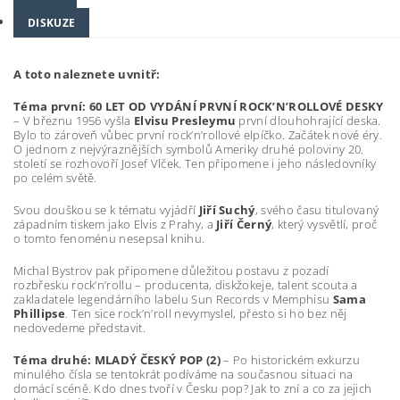
DISKUZE
A toto naleznete uvnitř:
Téma první: 60 LET OD VYDÁNÍ PRVNÍ ROCK’N’ROLLOVÉ DESKY
– V březnu 1956 vyšla
Elvisu Presleymu
první dlouhohrající deska.
Bylo to zároveň vůbec první rock’n’rollové elpíčko. Začátek nové éry.
O jednom z nejvýraznějších symbolů Ameriky druhé poloviny 20.
století se rozhovoří Josef Vlček. Ten připomene i jeho následovníky
po celém světě.
Svou douškou se k tématu vyjádří
Jiří Suchý
, svého času titulovaný
západním tiskem jako Elvis z Prahy, a
Jiří Černý
, který vysvětlí, proč
o tomto fenoménu nesepsal knihu.
Michal Bystrov pak připomene důležitou postavu z pozadí
rozbřesku rock’n’rollu – producenta, diskžokeje, talent scouta a
zakladatele legendárního labelu Sun Records v Memphisu
Sama
Phillipse
. Ten sice rock’n’roll nevymyslel, přesto si ho bez něj
nedovedeme představit.
Téma druhé:
MLADÝ ČESKÝ POP (2)
– Po historickém exkurzu
minulého čísla se tentokrát podíváme na současnou situaci na
domácí scéně. Kdo dnes tvoří v Česku pop? Jak to zní a co za jejich