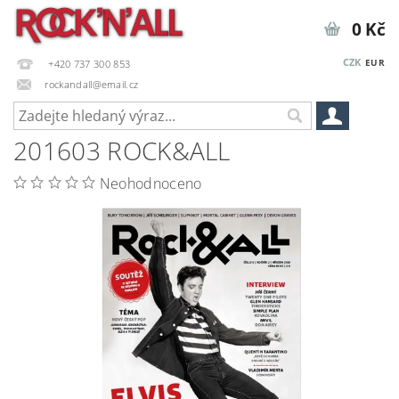
0 Kč
CZK
EUR
+420 737 300 853
rockandall@email.cz
201603 ROCK&ALL
Neohodnoceno