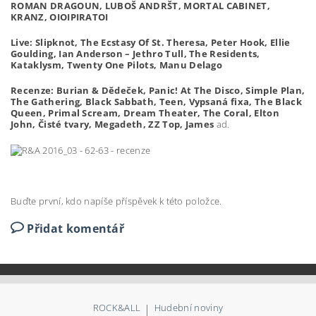
ROMAN DRAGOUN, LUBOŠ ANDRŠT, MORTAL CABINET,
KRANZ, OIOIPIRATOI
Live: Slipknot, The Ecstasy Of St. Theresa, Peter Hook, Ellie
Goulding, Ian Anderson – Jethro Tull, The Residents,
Kataklysm, Twenty One Pilots, Manu Delago
Recenze: Burian & Dědeček, Panic! At The Disco, Simple Plan,
The Gathering, Black Sabbath, Teen, Vypsaná fixa, The Black
Queen, Primal Scream, Dream Theater, The Coral, Elton
John, Čisté tvary, Megadeth, ZZ Top, James
ad.
Buďte první, kdo napíše příspěvek k této položce.
Přidat komentář
ROCK&ALL
|
Hudební noviny