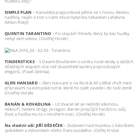
hudbou stojí?
SIMPLE PLAN
– Kanadská poppunková pětice se s novou deskou
nadřela, nejen o tom s námi mluvil kytarista Sebastien Lefebvre.
(Milan Říský)
QUENTIN TARANTINO
– Po stopách filmaře, který by bez hudby
nebyl sám sebou. (Ondřej Horák)
TINDERSTICKS
– S Davem Boulterem o vzniku nové desky a dalších
důležitých etapách více než dvacetileté kariéry poprockových
elegánů. (Pavel Zelinka)
GLEN HANSARD
– Glen Hansard si na Rock & All udělal chvíli mezi
přípravami na evropské turné, které ho opět zavede i do naší země.
(Ondřej Horák)
BANÁN & KOVADLINA
– Už dvacet let se nedotkl alkoholu,
nekouří, nebere drogy, je vegan: Banán propůjčil hardcoru svůj
život a hudba mu to v mnohém vrací. (Ondřej Horák)
Na vlastní uši:
JIŘÍ DĚDEČEK
– Zastavení nad muzikou s básníkem,
zpěvákem a milovníkem všeho francouzského. (Odřej Krista)