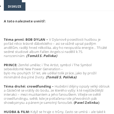
DISKUZE
A toto naleznete uvnitř:
Téma první: BOB DYLAN –
V Dylanově posedlosti hudbou je
pořád něco krásně ďábelského – asi se vážně upsal padlým
andělům, raději hned několika, aby ho neopustila energie… Třicáté
sedmé studiové album Fallen Angels si nadělil k 75.
narozeninám.
(Tomáš S. Polívka)
PRINCE:
Zemřel umělec i The Artist, symbol i The Symbol
sebevědomé New Power Generation –
bylo mu pouhých 57 let, ale udělal tolik práce, jako by prožil
minimálně dva plné životy.
(Tomáš S. Polívka)
Téma druhé
: crowdfunding –
Hudební dějiny opsaly velký oblouk
a částečně se vrátily do bodu, ze kterého vyšly: k té nejdůležitější
interakci – mezi muzikantem a jeho fanouškem. Vítejte ve světě
crowdfundingu, světě, kde je potlačena role převodních pák
showbyznysu a pánem je samotný fanoušek.
(Pavel Zelinka)
HUDBA & FILM:
Když se hraje o trůny, často se umírá – ale také k