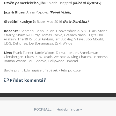
Ozvěny amerického jihu:
Merle Haggard
(Michal Bystrov)
Jazz & Blues:
Anna Popovic
(Pavel Víšek)
Globální kuchyně:
Babel Med 2016
(Petr Dorůžka)
Recenze:
Santana, Brian Fallon, Hooverphonic, M83, Black Stone
Cherry, Sham 69, Birdy, Tomáš Kočko, Graham Nash, Digitalism,
Arakain, The 1975, Soul Asylum, Jeff Buckley, Vltava, Bob Mould,
UDG, Deftones, Joe Bonamassa, Zakk Wylde
Live:
Frank Turner, Jamie Woon, Dirkschneider, Anneke van
Giersbergen, Blues Pills, Death, Avantasia, King Charles, Baroness,
Bamba Wassoulou Groove, Hollywood Undead
Buďte první, kdo napíše příspěvek k této položce.
Přidat komentář
ROCK&ALL
|
Hudební noviny