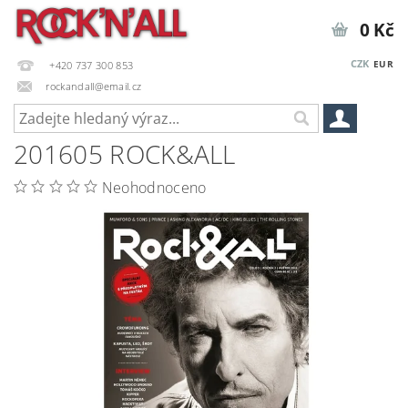
0 Kč
CZK
EUR
+420 737 300 853
rockandall@email.cz
201605 ROCK&ALL
Neohodnoceno