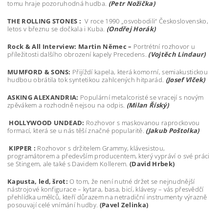
tomu hraje pozoruhodná hudba.
(Petr Nožička)
THE ROLLING STONES :
V roce 1990 „osvobodili“ Československo,
letos v březnu se dočkala i Kuba.
(Ondřej Horák)
Rock & All Interview:
Martin Němec –
Portrétní rozhovor u
příležitosti dalšího obrození kapely Precedens.
(Vojtěch Lindaur)
MUMFORD & SONS:
Přijíždí kapela, která komorní, semiakustickou
hudbou obrátila tok syntetikou zahlcených hitparád.
(Josef Vlček)
ASKING ALEXANDRIA:
Populární metalcoristé se vracejí s novým
zpěvákem a rozhodně nejsou na odpis.
(Milan Říský)
HOLLYWOOD UNDEAD:
Rozhovor s maskovanou raprockovou
formací, která se u nás těší značné popularitě.
(Jakub Poštolka)
KIPPER :
Rozhovor s držitelem Grammy, klávesistou,
programátorem a především producentem, který vypráví o své práci
se Stingem, ale také s Davidem Kollerem.
(David Hrbek)
Kapusta, led, šrot:
O tom, že není nutné držet se nejnudnější
nástrojové konfigurace – kytara, basa, bicí, klávesy – vás přesvědčí
přehlídka umělců, kteří důrazem na netradiční instrumenty výrazně
posouvají celé vnímání hudby.
(Pavel Zelinka)