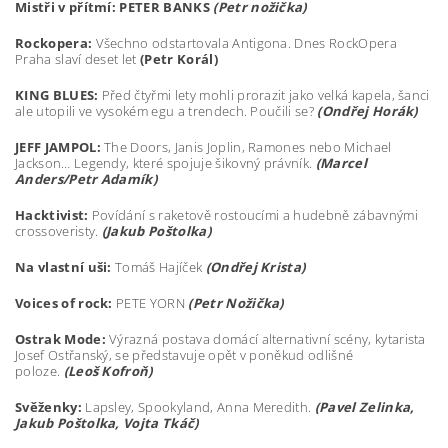
Mistři v přítmí: PETER BANKS
(Petr nožička)
Rockopera:
Všechno odstartovala Antigona. Dnes RockOpera
Praha slaví deset let
(Petr Korál)
KING BLUES:
Před čtyřmi lety mohli prorazit jako velká kapela, šanci
ale utopili ve vysokém egu a trendech. Poučili se?
(Ondřej Horák)
JEFF JAMPOL:
The Doors, Janis Joplin, Ramones nebo Michael
Jackson… Legendy, které spojuje šikovný právník.
(Marcel
Anders/Petr Adam
ík)
Hacktivist:
Povídání s raketově rostoucími a hudebně zábavnými
crossoveristy.
(Jakub Poštolka)
Na vlastní uši:
Tomáš Hajíček
(Ond
řej Krista)
Voices of rock:
PETE YORN
(Petr Nožička)
Ostrak Mode:
Výrazná postava domácí alternativní scény, kytarista
Josef Ostřanský, se představuje opět v poněkud odlišné
poloze.
(Leoš K
ofro
ň)
Svěženky:
Lapsley, Spookyland, Anna Meredith.
(Pavel Zelinka,
Jakub Poštolka, Vojta Tkáč)