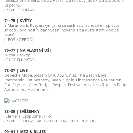
nečekaného směru, totiž z Řecka. Od té doby jde LP od úspěchu k
úspěchu.
(PAVEL ZELINKA)
74–75 | KVĚTY
S Martinem E. Kyšperským jsme se sešli na smíchovské náplavce
shodou okolností v den vydání nového alba Květů Komik do půl
osmé.
(LEOŠ KOFROŇ)
76–77 | NA VLASTNÍ UŠI
Michal Prokop
(ONDŘEJ KRISTA)
78–87 | LIVE
Depeche Mode, System Of A Down, Kiss, The Beach Boys,
Rammstein, Pat Metheny, Deep Purple, Einstürzende Neubauten,
Foo Fighters, Alter Bridge, Respect Festival, Metalfest, Rock im Park,
Aerodrome, Metronome
88–89 | SVĚŽENKY
Jule Vera, Egopusher, Pixx
(PAVEL ZELINKA, JAKUB POŠTOLKA, MARTIN ZOUL)
90–91 | JAZZ & BLUES