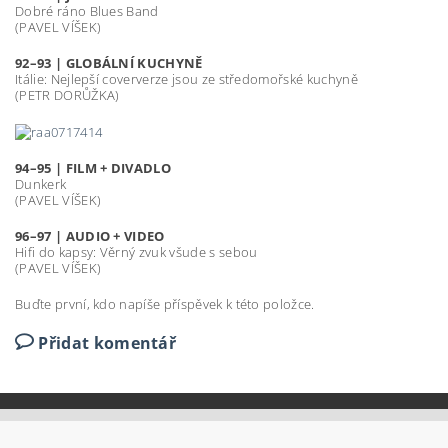
Dobré ráno Blues Band
(PAVEL VÍŠEK)
92–93 | GLOBÁLNÍ KUCHYNĚ
Itálie: Nejlepší coververze jsou ze středomořské kuchyně
(PETR DORŮŽKA)
94–95 | FILM + DIVADLO
Dunkerk
(PAVEL VÍŠEK)
96–97 | AUDIO + VIDEO
Hifi do kapsy: Věrný zvuk všude s sebou
(PAVEL VÍŠEK)
Buďte první, kdo napíše příspěvek k této položce.
Přidat komentář