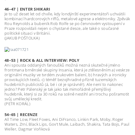
46–47 | ENTER SHIKARI
Je to už deset let od chvíle, kdy londýnští experimentátoři uchvátili
kombinací hardcorových riffů, metalové agrese a elektroniky. Zpěvák
Rou Reynolds a bubeník Rob Rolfe se po červnovém vystoupení v
Praze rozpovídali nejen o chystané desce, ale také o současné
politické situaci v Británii.
(JAKUB POŠTOLKA)
48–53 | ROCK & ALL INTERVIEW: POLY
Ani spousta oddaných fanoušků možná nezná skutečné jméno
frontmana brněnské skupiny Insania, která je ztělesněním a) veskrze
originální muziky ve tvrdém zvukovém balení, b) hravých a ironicky
provokujících textů, c) téměř bezvýhradné přízně tuzemských
hudebních publicistů (á, bé i cé je správně!). Ale není to nakonec
jedno? Petr Pálenský je tak jako tak mimořádně přemýšlivý
hudebník, který si za 30 roků na scéně nestihl ani trochu pošramotit
svůj umělecký kredit.
(PETR KORÁL)
54–65 | RECENZE
All Time Low, Fleet Foxes, Ani DiFranco, Linkin Park, Moby, Roger
Waters, Zrní, Black Lips, Gov’t Mule, Laibach, Shakira, Tata Bojs, Paul
Weller, Dagmar Voňková