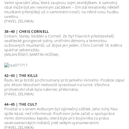
Velmi speciální alba, která zaujmou svým zevnějškem. A samotný
obal může být jen nevinným začátkem – čím dál kreativněji někteří
muzikanti přemýšlejí už o samotném nosiči, na němž svou hudbu
uvedou.
(PAVEL ZELINKA)
38–40 | CHRIS CORNELL
Cobain, Staley, Vedder a Cornell. Ze čtyř hlavních představitelů
seattleské grungeové scény, vnitřními démony a temnotou
sužovaných muzikantů, už zbývá jen jeden. Chris Cornell 18. května
spáchal sebevraždu.
(MILAN ŘÍSKÝ, MARTIN HOŠNA)
42–43 | THE KILLS
Řadu let je brzdil pochroumaný prst Jamieho Hinceho. Posléze zápal
plic Alison Mosshart nedovolil vycestovat na turné. Všechna
protivenství však byla nakonec překonána.
(PAVEL ZELINKA)
44–45 | THE CULT
Povídat si s Ianem Astburym byl výjimečný zážitek. Jeho tichý hlas
spíše kázal, než informoval. Rozhovor jsme začali u spolupráce
mimo domovskou kapelu, která byla pro bojovníka za práva
severoamerických indiánů jistě velkým vyznamenáním.
(PAVEL ZELINKA)