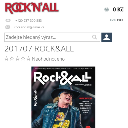
0 Kč
CZK
EUR
+420 737 300 853
rockandall@email.cz
201707 ROCK&ALL
Neohodnoceno