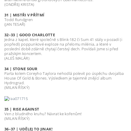
(ONDŘEJ KRISTA)
31 | MISTŘI V PŘÍTMÍ
Todd Rundgren
(JAN TESAŘ)
32–33 | GOOD CHARLOTTE
Jedna z kapel, které společně s Blink-182 či Sum 41 stály v pozadí (i
popředí) poppunkové exploze na přelomu milénia, a které v
poslední době zdárně chytají čerstvý dech. Povídali jsme si před
pražským koncertem.
(ALEŠ MALÁR)
34 | STONE SOUR
Parta kolem Coreyho Taylora nehodlá polevit po úspěchu dvojalba
House Of Gold & Bones. Výsledkem je tajemně znějící album
Hydrograd.
(MILAN ŘÍSKÝ)
35 | RISE AGAINST
Ven z bludného kruhu? Návrat ke kořenům!
(MILAN ŘÍSKÝ)
36–37 | UDĚLEJ TO JINAK!