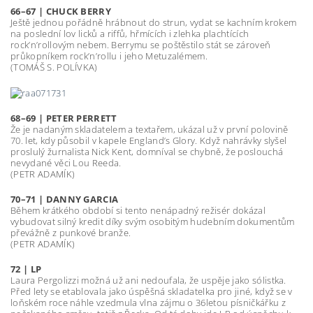
66–67 | CHUCK BERRY
Ještě jednou pořádně hrábnout do strun, vydat se kachním krokem
na poslední lov licků a riffů, hřmících i zlehka plachtících
rock’n’rollovým nebem. Berrymu se poštěstilo stát se zároveň
průkopníkem rock’n’rollu i jeho Metuzalémem.
(TOMÁŠ S. POLÍVKA)
68–69 | PETER PERRETT
Že je nadaným skladatelem a textařem, ukázal už v první polovině
70. let, kdy působil v kapele England’s Glory. Když nahrávky slyšel
proslulý žurnalista Nick Kent, domníval se chybně, že poslouchá
nevydané věci Lou Reeda.
(PETR ADAMÍK)
70–71 | DANNY GARCIA
Během krátkého období si tento nenápadný režisér dokázal
vybudovat silný kredit díky svým osobitým hudebním dokumentům
převážně z punkové branže.
(PETR ADAMÍK)
72 | LP
Laura Pergolizzi možná už ani nedoufala, že uspěje jako sólistka.
Před lety se etablovala jako úspěšná skladatelka pro jiné, když se v
loňském roce náhle vzedmula vlna zájmu o 36letou písničkářku z