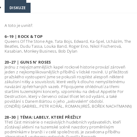
DISKUZE
A toto je uvnitř:
6–19 | ROCK & TOP
Queens Of The Stone Age, Tata Bojs, Edward, Ka-Spel, Ucházím, The
Beatles, Dudu Tassa, Louka Band, Roger Eno, Nikol Fischerová,
Kasabian, Monkey Business, Bob Dylan
20–27 | GUNS N’ ROSES
Jednu z nejvýznamnějších kapel rockové historie provází zároveň
jeden z nejkomplikovanějších příběhů v lidské rovině. U příležitosti
pražského vystoupení jsme se pokusili rozplést alespoň některé
zákulisní nitky a souvislosti, které vedly k dlouho nemyslitelnému
navázání zpřetrhaných vazeb. Připojujeme ohlédnutí za třemi
staršími tuzemskými koncerty, vzpomínku na debut Appetite For
Destruction, který v červenci oslaví třicet let od vydání, a také
povídání s Danem Bártou o jeho „axlovském“ období.
(ONDŘEJ GABRIEL, PETR KORÁL, ROMAN JIREŠ, BOŘEK NACHTMANN)
28–30 | TÉMA: LABELY, KTERÉ PŘEŽILY
Třetí část minisérie o nezávislých hudebních vydavatelích, kteří
zůstávají aktivní na tuzemské scéně navzdory proměnlivým
podmínkám v branži i v celé společnosti, je zasvěcena příběhu
alternativně-undergroundových Guerilla Records.