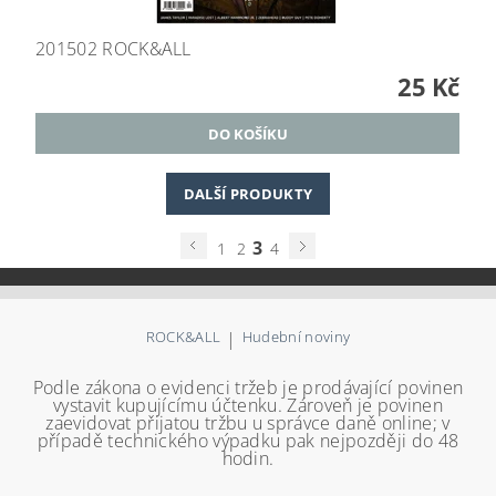
201502 ROCK&ALL
25 Kč
DALŠÍ PRODUKTY
3
1
2
4
ROCK&ALL
|
Hudební noviny
Podle zákona o evidenci tržeb je prodávající povinen
vystavit kupujícímu účtenku. Zároveň je povinen
zaevidovat přijatou tržbu u správce daně online; v
případě technického výpadku pak nejpozději do 48
hodin.