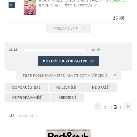
ROCK´N´ALL LÉTO & FESTIVALY
–
SKLADEM
ROCK´N´ALL LÉTO & FESTIVALY.
3.
25 Kč
ZOBRAZIT VÍCE
25
Kč
26
Kč
POLOŽEK K ZOBRAZENÍ:
37
FILTR PODLE PARAMETRŮ, VLASTNOSTÍ A VÝROBCŮ
DOPORUČUJEME
NEJLEVNĚJŠÍ
NEJDRAŽŠÍ
NEJPRODÁVANĚJŠÍ
ABECEDNĚ
3
1
2
4
37
položek celkem