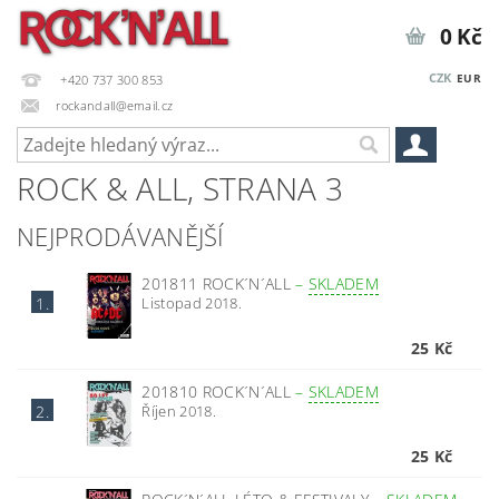
0 Kč
CZK
EUR
+420 737 300 853
rockandall@email.cz
ROCK & ALL
, STRANA 3
NEJPRODÁVANĚJŠÍ
201811 ROCK´N´ALL
–
SKLADEM
Listopad 2018.
1.
25 Kč
201810 ROCK´N´ALL
–
SKLADEM
Říjen 2018.
2.
25 Kč